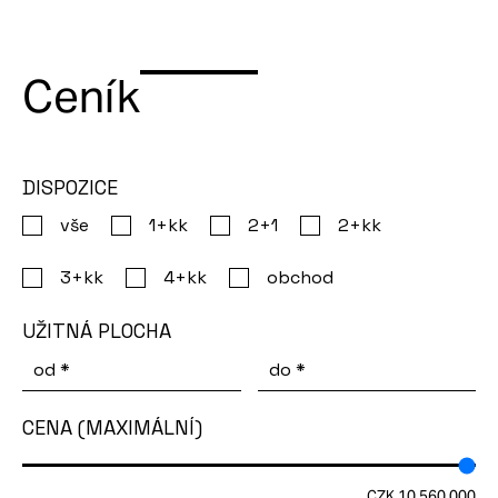
2
m
,
dispozice:
2+1,
Ceník
cena:
6
492
DISPOZICE
000
Kč
vše
1+kk
2+1
2+kk
,
3+kk
4+kk
obchod
detail
jednotky
UŽITNÁ PLOCHA
Byt
od
*
do
*
č.
1102,
CENA (MAXIMÁLNÍ)
plocha:
22.5
2
m
,
CZK 10 560 000