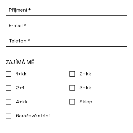
31.3
Příjmení
*
2
m
,
dispozice:
E-mail
*
1+kk,
cena:
Telefon
*
prodáno
Ubytovací
jednotka
ZAJÍMÁ MĚ
č.
1+kk
2+kk
1101,
plocha:
2+1
3+kk
45.8
2
m
,
4+kk
Sklep
dispozice:
Garážové stání
2+kk,
cena: