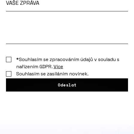
6
VAŠE ZPRÁVA
667
Vaše
000
zpráva
Kč
,
detail
jednotky
Ubytovací
*Souhlasím se zpracováním údajů v souladu s
jednotka
nařízením GDPR.
Více
Souhlasím se zasíláním novinek.
č.
2108,
Odeslat
plocha:
34.5
2
m
,
dispozice:
1+kk,
cena: