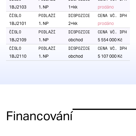
2
m
,
1BJ2103
1
. NP
1+kk
prodáno
dispozice:
1+kk,
1BJ2101
1
. NP
2+kk
prodáno
cena:
prodáno
1BJ2109
1
. NP
obchod
5 554 000
Kč
Ubytovací
jednotka
1BJ2110
1
. NP
obchod
5 107 000
Kč
č.
1112,
plocha:
29.3
2
m
,
dispozice:
1+kk,
Financování
cena:
prodáno
Ubytovací