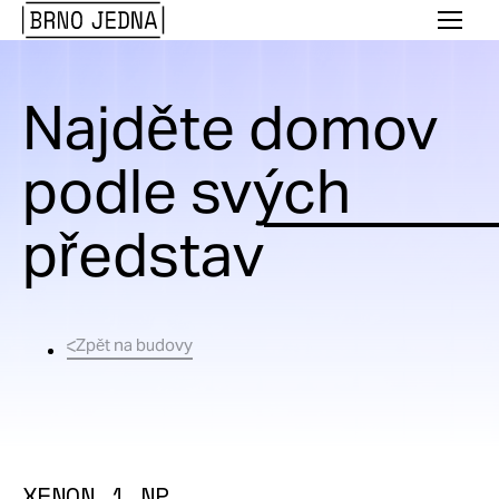
Brno
Menu
Jedna
Najděte domov
podle svých
představ
Zpět na budovy
XENON
1.NP
Ubytovací