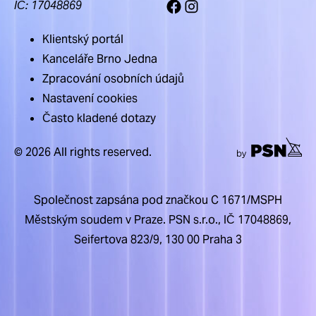
IČ: 17048869
Facebook
Instagram
Ubytovací
jednotka
Klientský portál
č.
Kanceláře Brno Jedna
2104,
Zpracování osobních údajů
plocha:
Nastavení cookies
30.1
Často kladené dotazy
2
m
,
dispozice:
© 2026 All rights reserved.
1+kk,
cena:
prodáno
Společnost zapsána pod značkou C 1671/MSPH
Městským soudem v Praze. PSN s.r.o., IČ 17048869,
Ubytovací
jednotka
Seifertova 823/9, 130 00 Praha 3
č.
2102,
plocha:
30.2