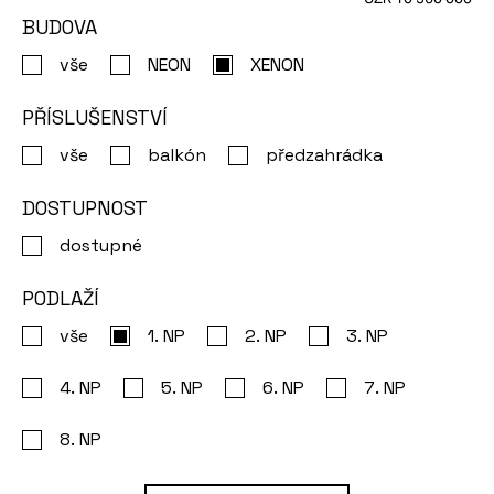
BUDOVA
dispozice:
1+kk,
vše
NEON
XENON
cena:
prodáno
PŘÍSLUŠENSTVÍ
Ubytovací
vše
balkón
předzahrádka
jednotka
DOSTUPNOST
č.
1115,
dostupné
plocha:
PODLAŽÍ
26.8
2
m
,
vše
1
. NP
2
. NP
3
. NP
dispozice:
4
. NP
5
. NP
6
. NP
7
. NP
1+kk,
cena:
8
. NP
prodáno
Ubytovací