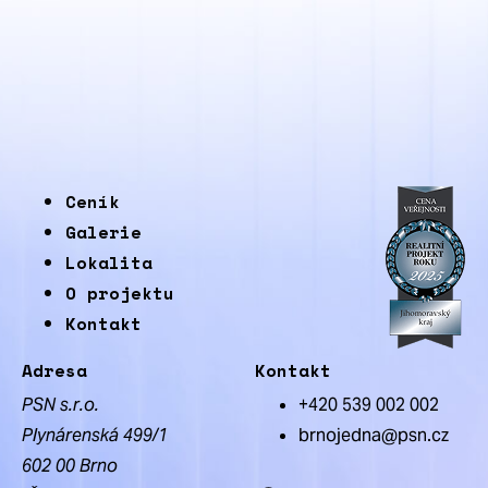
ústní
rezervace
,
detail
jednotky
Ubytovací
Ceník
jednotka
č.
Galerie
2107,
Lokalita
plocha:
O projektu
26.7
Kontakt
2
m
,
Adresa
Kontakt
dispozice:
PSN s.r.o.
+420 539 002 002
1+kk,
Plynárenská 499/1
brnojedna@psn.cz
cena:
prodáno
602 00 Brno