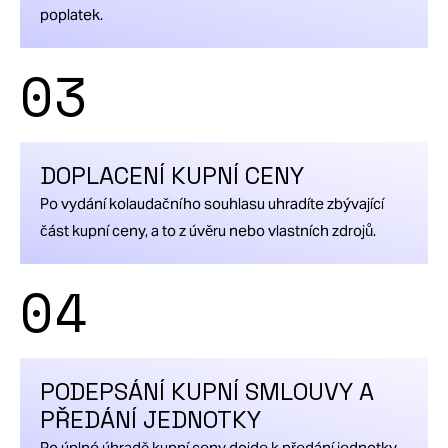
Ubytovací
poplatek.
jednotka
03
č.
1110,
plocha:
26.8
DOPLACENÍ KUPNÍ CENY
2
m
,
dispozice:
Po vydání kolaudačního souhlasu uhradíte zbývající
1+kk,
část kupní ceny, a to z úvěru nebo vlastních zdrojů.
cena:
04
prodáno
Ubytovací
jednotka
č.
PODEPSÁNÍ KUPNÍ SMLOUVY A
1108,
PŘEDÁNÍ JEDNOTKY
plocha:
Po úplné úhradě kupní ceny dojde k předání jednotky.