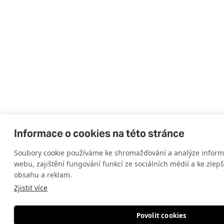
dispozice:
2+kk,
cena:
5
732
000
Kč
,
detail
jednotky
Informace o cookies na této stránce
Ubytovací
jednotka
Soubory cookie používáme ke shromažďování a analýze informa
webu, zajištění fungování funkcí ze sociálních médií a ke zlep
č.
obsahu a reklam.
2103,
Zjistit více
plocha:
33.1
Povolit cookies
2
m
,