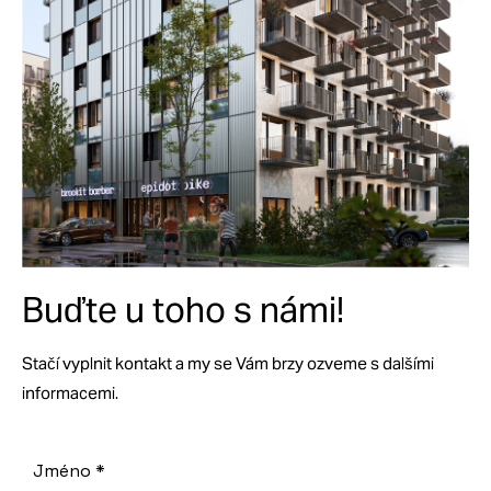
Ubytovací
jednotka
č.
1106,
plocha:
31.9
2
m
,
dispozice:
1+kk,
cena:
Buďte u toho s námi!
prodáno
Ubytovací
Stačí vyplnit kontakt a my se Vám brzy ozveme s dalšími
jednotka
informacemi.
č.
1105,
Jméno
*
plocha: