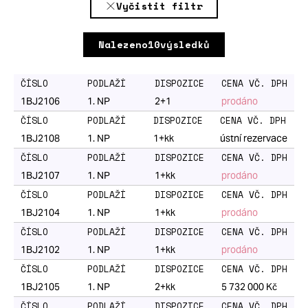
Vyčistit filtr
jednotka
č.
Nalezeno
10
výsledků
1114,
plocha:
26.6
1BJ2106
1
. NP
2+1
prodáno
2
m
,
dispozice:
1BJ2108
1
. NP
1+kk
ústní rezervace
1+kk,
cena:
1BJ2107
1
. NP
1+kk
prodáno
prodáno
Ubytovací
1BJ2104
1
. NP
1+kk
prodáno
jednotka
č.
1BJ2102
1
. NP
1+kk
prodáno
1113,
plocha:
1BJ2105
1
. NP
2+kk
5 732 000
Kč
29.3