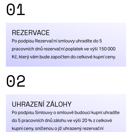
01
jednotka
č.
1111,
REZERVACE
plocha:
26.9
Po podpisu Rezervační smlouvy uhradíte do 5
2
m
,
pracovních dnů rezervační poplatek ve výši 150 000
dispozice:
Kč, který vám bude započten do celkové kupní ceny.
1+kk,
02
cena:
4
490
000
UHRAZENÍ ZÁLOHY
Kč
,
Po podpisu Smlouvy o smlouvě budoucí kupní uhradíte
detail
do 5 pracovních dnů zálohu ve výši 20 % z celkové
jednotky
kupní ceny, sníženou o již uhrazený rezervační