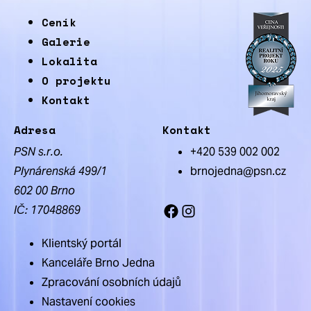
Ceník
Galerie
Lokalita
O projektu
Kontakt
Adresa
Kontakt
PSN s.r.o.
+420 539 002 002
Plynárenská 499/1
brnojedna@psn.cz
602 00 Brno
IČ: 17048869
Facebook
Instagram
Klientský portál
Kanceláře Brno Jedna
Zpracování osobních údajů
Nastavení cookies