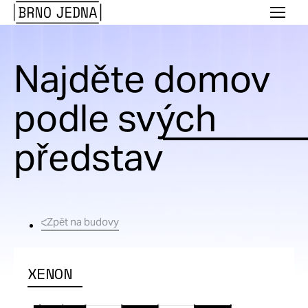
Brno
Menu
Jedna
Najděte domov
podle svých
představ
Zpět na budovy
XENON