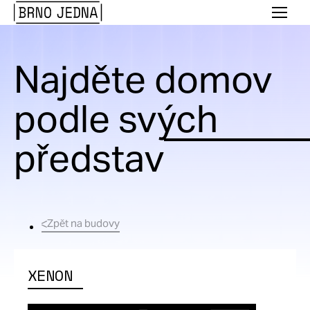
Brno
Menu
Jedna
Najděte domov
podle svých
představ
Zpět na budovy
XENON