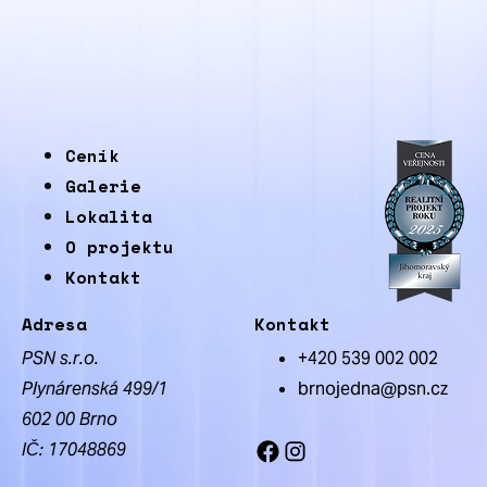
Ceník
Galerie
Lokalita
O projektu
Kontakt
Adresa
Kontakt
PSN s.r.o.
+420 539 002 002
Plynárenská 499/1
brnojedna@psn.cz
602 00 Brno
IČ: 17048869
Facebook
Instagram