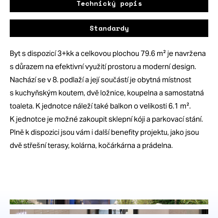
Technický popis
Standardy
Byt s dispozicí 3+kk a celkovou plochou 79.6 m² je navržena
s důrazem na efektivní využití prostoru a moderní design.
Nachází se v 8. podlaží a její součástí je obytná místnost
s kuchyňským koutem, dvě ložnice, koupelna a samostatná
toaleta. K jednotce náleží také balkon o velikosti 6.1 m².
K jednotce je možné zakoupit sklepní kóji a parkovací stání.
Plně k dispozici jsou vám i další benefity projektu, jako jsou
dvě střešní terasy, kolárna, kočárkárna a prádelna.