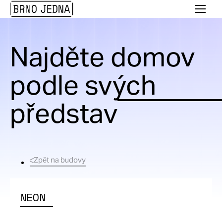
Brno
Menu
Jedna
Najděte domov
podle svých
představ
Zpět na budovy
NEON