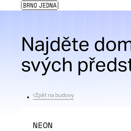
Brno
Jedna
Najděte dom
svých předs
Zpět na budovy
NEON