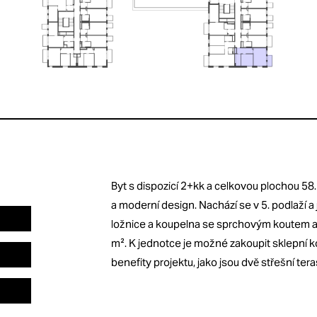
Byt s dispozicí 2+kk a celkovou plochou 58.
a moderní design. Nachází se v 5. podlaží a
ložnice a koupelna se sprchovým koutem a t
m². K jednotce je možné zakoupit sklepní kóji
benefity projektu, jako jsou dvě střešní ter