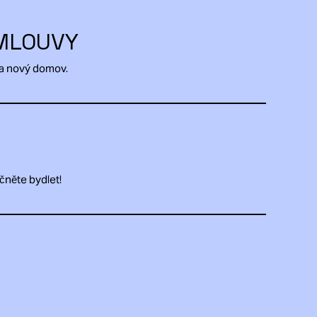
MLOUVY
na nový domov.
čněte bydlet!