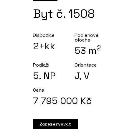
Byt č. 1508
Dispozice
Podlahová
plocha
2+kk
2
53
m
Podlaží
Orientace
5
. NP
J, V
Cena
7 795 000
Kč
Zarezervovat