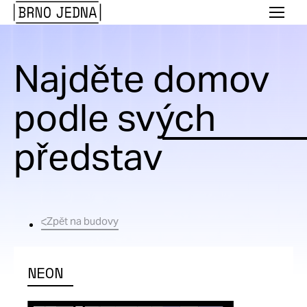
Brno
Menu
Jedna
Najděte domov
podle svých
představ
Zpět na budovy
NEON