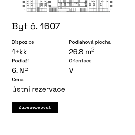
Byt č. 1607
Dispozice
Podlahová plocha
2
1+kk
26.8
m
Podlaží
Orientace
6
. NP
V
Cena
ústní rezervace
Zarezervovat