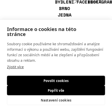
BYDLENÍ
FACEBOOK
INSTAGRA
BRNO
JEDNA
Informace o cookies na této
stránce
Společnost
zapsána pod
Soubory cookie používáme ke shromažďování a analýze
značkou C
informací o výkonu a používání webu, zajištění fungování
1671/MSPH
funkcí ze sociálních médií a ke zlepšení a přizpůsobení
Městským soudem v
obsahu a reklam.
Praze. PSN
Zjistit více
s.r.o., IČ
17048869,
Povolit cookies
Seifertova 823/9,
130 00 Praha 3
Popřít vše
Nastavení cookies