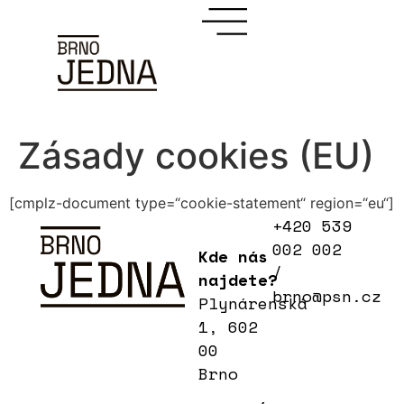
Zásady cookies (EU)
[cmplz-document type=“cookie-statement“ region=“eu“]
+420 539
002 002
Kde nás
/
najdete?
brno@psn.cz
Plynárenská
1, 602
00
Brno