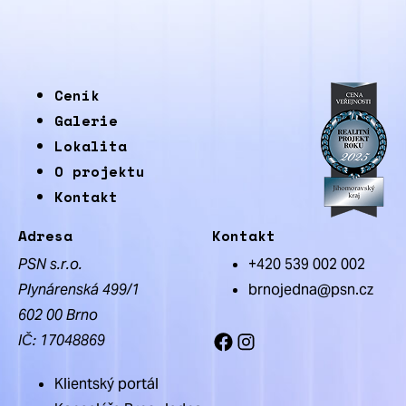
Ceník
Galerie
Lokalita
O projektu
Kontakt
Adresa
Kontakt
PSN s.r.o.
+420 539 002 002
Plynárenská 499/1
brnojedna@psn.cz
602 00 Brno
IČ: 17048869
Facebook
Instagram
Klientský portál