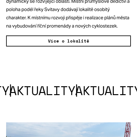
dynamicky se rozvíjející oblasti. Místní průmyslové dědictví a
poloha podél řeky Svitavy dodávají lokalitě osobitý
charakter. K místnímu rozvoji přispěje i realizace plánů města
na vybudování říční promenády a nových cyklostezek.
Více o lokalitě
TUALITY
AKTUALITY
AK