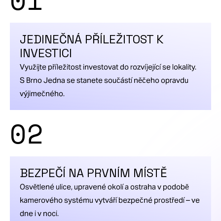
JEDINEČNÁ PŘÍLEŽITOST K
INVESTICI
Využijte příležitost investovat do rozvíjející se lokality.
S Brno Jedna se stanete součástí něčeho opravdu
výjimečného.
02
BEZPEČÍ NA PRVNÍM MÍSTĚ
Osvětlené ulice, upravené okolí a ostraha v podobě
kamerového systému vytváří bezpečné prostředí – ve
dne i v noci.