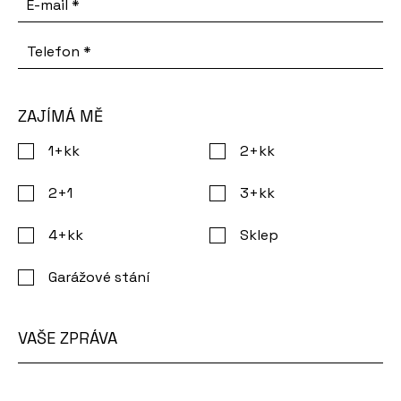
E-mail
*
Telefon
*
ZAJÍMÁ MĚ
1+kk
2+kk
2+1
3+kk
4+kk
Sklep
Garážové stání
VAŠE ZPRÁVA
Vaše
zpráva