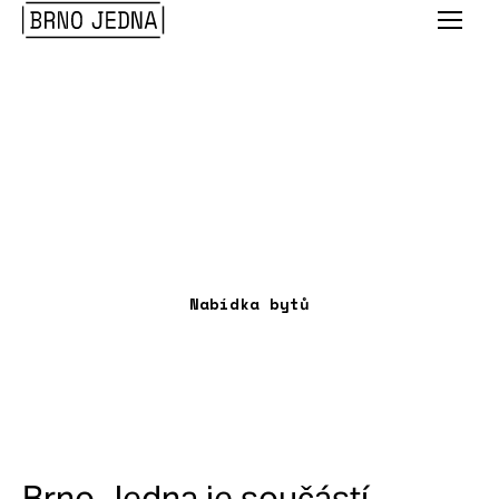
Brno
Menu
Jedna
Bydlení
na plný plyn!
Nabídka bytů
Scroll
down
Brno Jedna je součástí