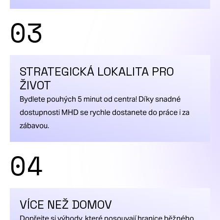
03
STRATEGICKÁ LOKALITA PRO
ŽIVOT
Bydlete pouhých 5 minut od centra! Díky snadné
dostupnosti MHD se rychle dostanete do práce i za
zábavou.
04
VÍCE NEŽ DOMOV
Dopřejte si výhody, které posouvají hranice běžného