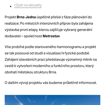
Zpět na aktuality
Projekt
Brno Jedna
úspěšně přešel z fáze plánování do
realizace. Po měsících intenzivních příprav byla zahájena
výstavba první etapy, kterou zajišťuje vybraný generální
dodavatel – společnost
Metrostav
.
Vše probíhá podle stanoveného harmonogramu a projekt
se tak posouvá od studií a vizualizací k fyzické podobě.
Zahájení stavebních prací představuje významný milník na
cestě k vytvoření moderního a funkčního prostoru, který
obohatí městskou strukturu Brna.
O dalším vývoji projektu vás budeme průběžně informovat.