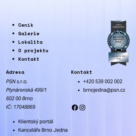
Ceník
Galerie
Lokalita
O projektu
Kontakt
Adresa
Kontakt
PSN s.r.o.
+420 539 002 002
Plynárenská 499/1
brnojedna@psn.cz
602 00 Brno
IČ: 17048869
Facebook
Instagram
Klientský portál
Kanceláře Brno Jedna