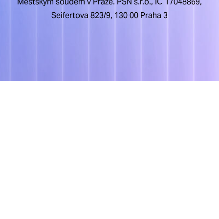
Městským soudem v Praze. PSN s.r.o., IČ 17048869,
Seifertova 823/9, 130 00 Praha 3