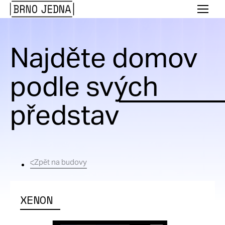
Brno
Menu
Jedna
Najděte domov
podle svých
představ
Zpět na budovy
XENON