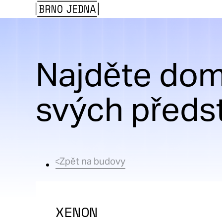
Brno
Jedna
Najděte dom
svých předs
Zpět na budovy
XENON