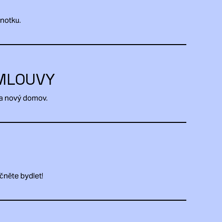
dnotku.
MLOUVY
na nový domov.
čněte bydlet!