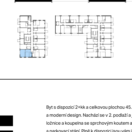
Byt s dispozicí 2+kk a celkovou plochou 45.
a moderní design. Nachází se v 2. podlaží a
ložnice a koupelna se sprchovým koutem a t
a parkovací stání. Plně k dispozici jsou vám i