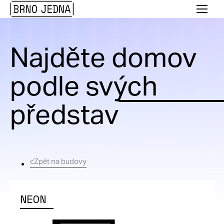
Brno
Menu
Jedna
Najděte domov
podle svých
představ
Zpět na budovy
NEON