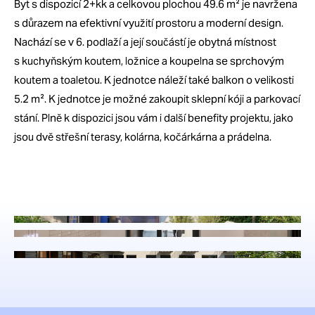
Byt s dispozicí 2+kk a celkovou plochou 49.6 m² je navržena
s důrazem na efektivní využití prostoru a moderní design.
Nachází se v 6. podlaží a její součástí je obytná místnost
s kuchyňským koutem, ložnice a koupelna se sprchovým
koutem a toaletou. K jednotce náleží také balkon o velikosti
5.2 m². K jednotce je možné zakoupit sklepní kóji a parkovací
stání. Plně k dispozici jsou vám i další benefity projektu, jako
jsou dvě střešní terasy, kolárna, kočárkárna a prádelna.