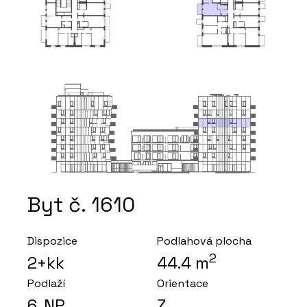
Byt č. 1610
Dispozice
Podlahová plocha
2
2+kk
44.4
m
Podlaží
Orientace
6
. NP
Z