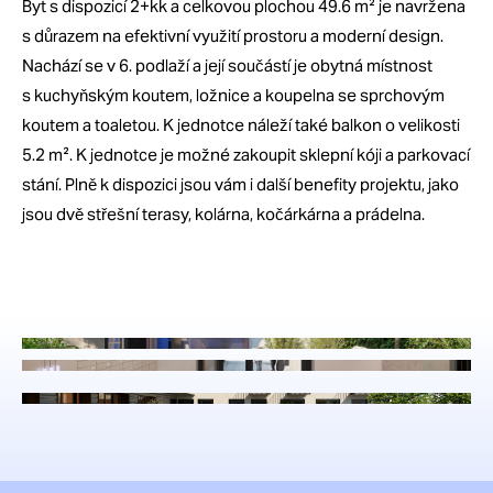
Byt s dispozicí 2+kk a celkovou plochou 49.6 m² je navržena
s důrazem na efektivní využití prostoru a moderní design.
Nachází se v 6. podlaží a její součástí je obytná místnost
s kuchyňským koutem, ložnice a koupelna se sprchovým
koutem a toaletou. K jednotce náleží také balkon o velikosti
5.2 m². K jednotce je možné zakoupit sklepní kóji a parkovací
stání. Plně k dispozici jsou vám i další benefity projektu, jako
jsou dvě střešní terasy, kolárna, kočárkárna a prádelna.