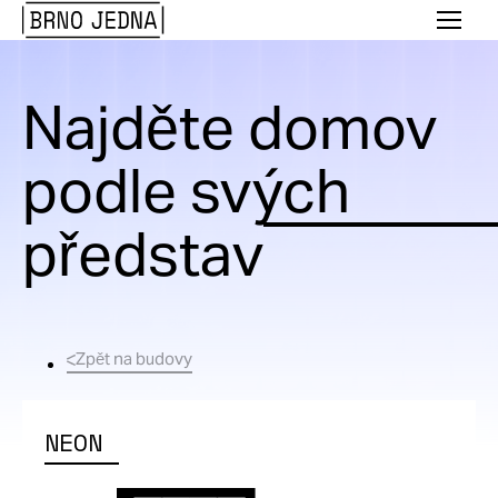
Brno
Menu
Jedna
Najděte domov
podle svých
představ
Zpět na budovy
NEON