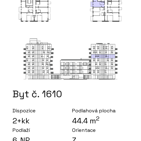
Byt č. 1610
Dispozice
Podlahová plocha
2
2+kk
44.4
m
Podlaží
Orientace
6
. NP
Z