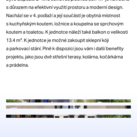
s důrazem na efektivní využití prostoru a moderní design.
Nachází se v 4. podlaží a její součástí je obytná místnost
s kuchyňským koutem, ložnice a koupelna se sprchovým
koutem a toaletou. K jednotce náleží také balkon o velikosti
13.4 m². K jednotce je možné zakoupit sklepní kóji
a parkovací stání. Plně k dispozici jsou vám i další benefity
projektu, jako jsou dvě střešní terasy, kolárna, kočárkárna
a prádelna.