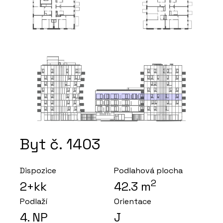
Byt č. 1403
Dispozice
Podlahová plocha
2
2+kk
42.3
m
Podlaží
Orientace
4
. NP
J