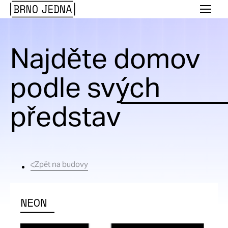
Brno
Menu
Jedna
Najděte domov
podle svých
představ
Zpět na budovy
NEON