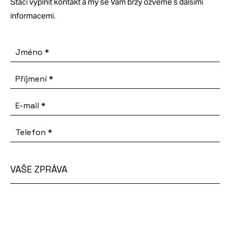
Stačí vyplnit kontakt a my se Vám brzy ozveme s dalšími
informacemi.
Jméno
*
Příjmení
*
E-mail
*
Telefon
*
VAŠE ZPRÁVA
Vaše
zpráva