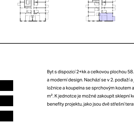
Byt s dispozicí 2+kk a celkovou plochou 58.
a moderní design. Nachází se v 2. podlaží a
ložnice a koupelna se sprchovým koutem a t
m². K jednotce je možné zakoupit sklepní kóji
benefity projektu, jako jsou dvě střešní ter