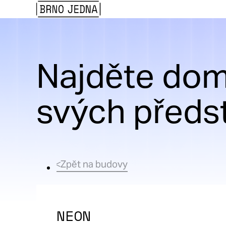
Brno
Jedna
Najděte dom
svých předs
Zpět na budovy
NEON