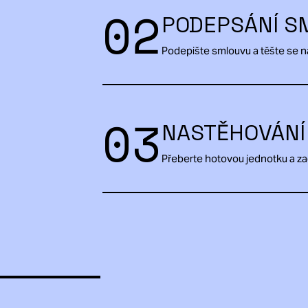
02
PODEPSÁNÍ S
Podepište smlouvu a těšte se 
03
NASTĚHOVÁNÍ
Přeberte hotovou jednotku a za