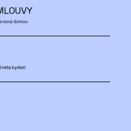
MLOUVY
na nový domov.
čněte bydlet!