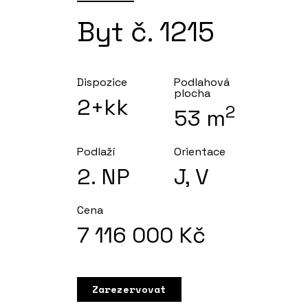
Byt č. 1215
Dispozice
Podlahová
plocha
2+kk
2
53
m
Podlaží
Orientace
2
. NP
J, V
Cena
7 116 000
Kč
Zarezervovat