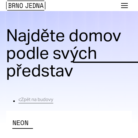
Brno
Menu
Jedna
Najděte domov
podle svých
představ
Zpět na budovy
NEON