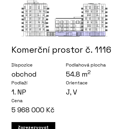
Komerční prostor č. 1116
Dispozice
Podlahová plocha
2
obchod
54.8
m
Podlaží
Orientace
1
. NP
J, V
Cena
5 968 000
Kč
Zarezervovat