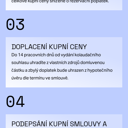
celkové kupní ceny snížené o rezervační poplatek.
03
DOPLACENÍ KUPNÍ CENY
Do 14 pracovních dnů od vydání kolaudačního
souhlasu uhradíte z vlastních zdrojů domluvenou
částku a zbylý doplatek bude uhrazen z hypotečního
úvěru dle termínu ve smlouvě.
04
PODEPSÁNÍ KUPNÍ SMLOUVY A