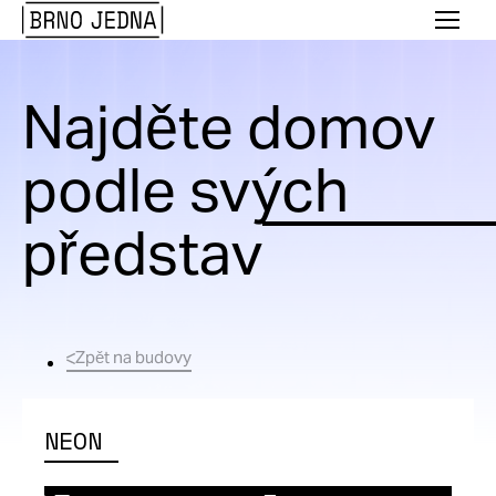
Brno
Menu
Jedna
Najděte domov
podle svých
představ
Zpět na budovy
NEON